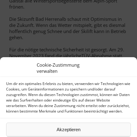
Gaistal a
lle Wintersportbegeisterte
dem
Alpin-Sport
frönen.
Die Skizunft Bad Herrenalb schaut mit Optimis
mus in
die Zukunft. Wenn
das Wetter
mitspiel
t
,
gibt es
diesmal
hoffentlich genug Schnee
und
de
r
Skilift
kann in Betrieb
gehen
.
Für die nötige
technische
Sicherheit
ist
gesorgt.
A
m
29
.
Nov
ember
20
2
3
fand
die
jährlich
e
TÜV-Abnahme statt.
Ein Mitarbeiter vom TÜV Süd prüfte die Liftanlage auf
Cookie-Zustimmung
ihre Sicherheit,
Inspiziert wurden zum Beispiel Seile,
verwalten
Rollen und der Antrieb.
Es war alles in Ordnung. TÜV
wie jedes Jahr
ohne Mängel
bestanden!
Um dir ein optimales Erlebnis zu bieten, verwenden wir Technologien wie
Cookies, um Geräteinformationen zu speichern und/oder darauf
Jetzt noch ordentlich Schnee, dann kann die Skisaison
zuzugreifen. Wenn du diesen Technologien zustimmst, können wir Daten
auf der Talwiese im
O
beren Gaistal beginnen.
wie das Surfverhalten oder eindeutige IDs auf dieser Website
verarbeiten. Wenn du deine Zustimmung nicht erteilst oder zurückziehst,
Interessierte Skifahrer können
und sollten
sich
dann
können bestimmte Merkmale und Funktionen beeinträchtigt werden.
vorher informieren, ob der Lift in Betrieb ist
:
Auskunft Schnee-Telefon: 07083
/
525907
.
Akzeptieren