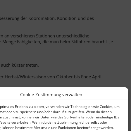
rbesserung der Koordination, Kondition und des
n an verschienen Stationen unterschiedliche
e Menge Fähigkeiten, die man beim Skifahren braucht. Je
 auch kürzer treten.
r Herbst/Wintersaison von Oktober bis Ende April.
Cookie-Zustimmung verwalten
optimales Erlebnis zu bieten, verwenden wir Technologien wie Cookies, um
mationen zu speichern und/oder darauf zuzugreifen. Wenn du diesen
n zustimmst, können wir Daten wie das Surfverhalten oder eindeutige IDs
Website verarbeiten. Wenn du deine Zustimmung nicht erteilst oder
t, können bestimmte Merkmale und Funktionen beeinträchtigt werden.