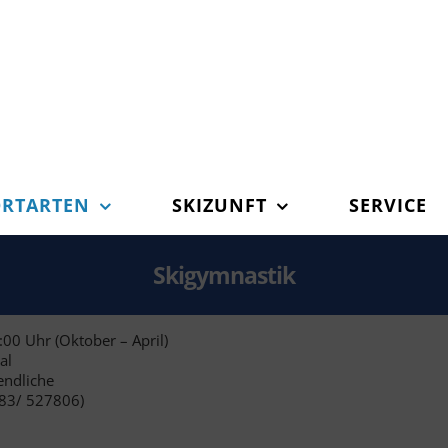
ORTARTEN
SKIZUNFT
SERVICE
Skigymnastik
00 Uhr (Oktober – April)
al
endliche
083/ 527806)