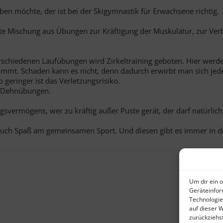
iben möchte, der ist bei der Skigymnastik für Erwachsene richtig.
nte Mischung aus Übungen zur Kräftigung der Muskulatur, zur Ve
schiedenen Laufübungen wird Zirkeltraining geboten. Hier werde
kommt. Schaden kann es nicht, denn dadurch erwirbt man sich jed
geringer ist das Verletzungsrisiko.
d Dehnübungen.
gsvermögens, wer zu kräftig außer Puste gerät, der darf natürlich
 auch Spaß am gemeinsamen Sport. Und diesen gibt es immer in de
Um dir ein 
Geräteinfor
Technologie
auf dieser 
zurückziehs