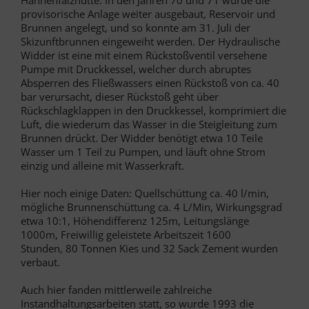
provisorische Anlage weiter ausgebaut, Reservoir und
Brunnen angelegt, und so konnte am 31. Juli der
Skizunftbrunnen eingeweiht werden. Der Hydraulische
Widder ist eine mit einem Rückstoßventil versehene
Pumpe mit Druckkessel, welcher durch abruptes
Absperren des Fließwassers einen Rückstoß von ca. 40
bar verursacht, dieser Rückstoß geht über
Rückschlagklappen in den Druckkessel, komprimiert die
Luft, die wiederum das Wasser in die Steigleitung zum
Brunnen drückt. Der Widder benötigt etwa 10 Teile
Wasser um 1 Teil zu Pumpen, und läuft ohne Strom
einzig und alleine mit Wasserkraft.
Hier noch einige Daten: Quellschüttung ca. 40 l/min,
mögliche Brunnenschüttung ca. 4 L/Min, Wirkungsgrad
etwa 10:1, Höhendifferenz 125m, Leitungslänge
1000m, Freiwillig geleistete Arbeitszeit 1600
Stunden, 80 Tonnen Kies und 32 Sack Zement wurden
verbaut.
Auch hier fanden mittlerweile zahlreiche
Instandhaltungsarbeiten statt, so wurde 1993 die