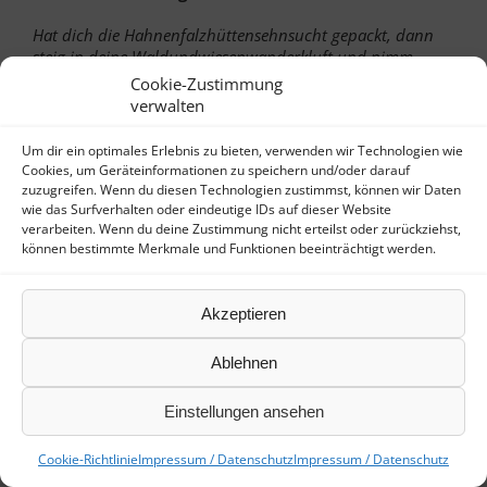
Hat dich die Hahnenfalzhüttensehnsucht gepackt, dann
steig in deine Waldundwiesenwanderkluft und nimm
deinen Rückdrückersack auf den Buckel und ziehe los.
Cookie-Zustimmung
Nimm den Altschanzenwegschnellaufstieg unter die Füsse,
verwalten
lass bei der Talwiese das Forlenstangensprunggerüst links
liegen. Hoffentlich hast du den Brudesbächlewasser-
Um dir ein optimales Erlebnis zu bieten, verwenden wir Technologien wie
naufschleppwassersack nicht vergessen, um ihn am
Cookies, um Geräteinformationen zu speichern und/oder darauf
Brudesbächleswasserdurchlass zu füllen. – An der Hütte
zuzugreifen. Wenn du diesen Technologien zustimmst, können wir Daten
endlich angelangt, wird dir unter Umständen das
wie das Surfverhalten oder eindeutige IDs auf dieser Website
verarbeiten. Wenn du deine Zustimmung nicht erteilst oder zurückziehst,
Hahnenfalzhüttensicherheitsschlösschen etwas zu schaffen
können bestimmte Merkmale und Funktionen beeinträchtigt werden.
machen, weil es dir nicht gleich gelingt das
Hahnenfalzsicherheitsschlossschlüsselchen in das
Hahnenfalzhüttentürschlossschlüssellöchchen
Akzeptieren
hineinzubringen. Aber schließlich stehst du doch inmitten
der Hahnenfalzhüttenschirglerklause und kannst ablegen.
Am Tage wirst du die
Ablehnen
Hahnenfalzhüttenladenriegelsicherung entfernen,
brauchst du aber gleich Licht, so musst du die
Einstellungen ansehen
Hahnenfalzhüttendeckenspiritusglühlichtlampeninbrandsetzu
vornehmen, aber mit Vorsicht! Um den
Cookie-Richtlinie
Impressum / Datenschutz
Impressum / Datenschutz
Schlosserziboldshahnanfalzhüttenherd in Tätigkeit zu