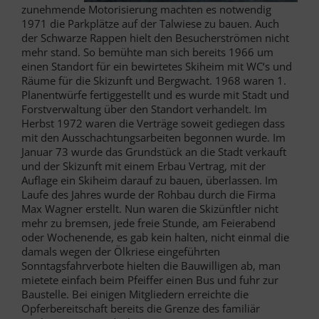
zunehmende Motorisierung machten es notwendig
1971 die Parkplätze auf der Talwiese zu bauen. Auch
der Schwarze Rappen hielt den Besucherströmen nicht
mehr stand. So bemühte man sich bereits 1966 um
einen Standort für ein bewirtetes Skiheim mit WC‘s und
Räume für die Skizunft und Bergwacht. 1968 waren 1.
Planentwürfe fertiggestellt und es wurde mit Stadt und
Forstverwaltung über den Standort verhandelt. Im
Herbst 1972 waren die Verträge soweit gediegen dass
mit den Ausschachtungsarbeiten begonnen wurde. Im
Januar 73 wurde das Grundstück an die Stadt verkauft
und der Skizunft mit einem Erbau Vertrag, mit der
Auflage ein Skiheim darauf zu bauen, überlassen. Im
Laufe des Jahres wurde der Rohbau durch die Firma
Max Wagner erstellt. Nun waren die Skizünftler nicht
mehr zu bremsen, jede freie Stunde, am Feierabend
oder Wochenende, es gab kein halten, nicht einmal die
damals wegen der Ölkriese eingeführten
Sonntagsfahrverbote hielten die Bauwilligen ab, man
mietete einfach beim Pfeiffer einen Bus und fuhr zur
Baustelle. Bei einigen Mitgliedern erreichte die
Opferbereitschaft bereits die Grenze des familiär