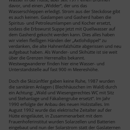
davor, und einen „Widder“, der uns das
Wasserschleppen erledigt. Strom aus der Steckdose gibt
es auch keinen. Gaslampen und Gasherd haben die
Spiritus- und Petroleumlampen und Kocher ersetzt,
sodass die Erbswurst Suppe jetzt mit Quellwasser auf
dem Gasherd gekocht werden kann. Dies alles haben
wir vielen fleißigen Händen der „Axtlohdippel“ zu
verdanken, die alte Hahnenfalzhütte abgerissen und neu
aufgebaut haben. Als Wander- und Skihütte ist sie weit
über die Grenzen Herrenalbs bekannt.
Westwegwanderer finden hier eine Wasser- und
Unterstandstelle auf fast 900 m Meereshöhe.
Doch die Skizünftler gaben keine Ruhe, 1987 wurden
die sanitären Anlagen ( Blechhäuschen im Wald) durch
ein Achtung: „Wald und Wiesengerechtes WC mit Sitz
und Stehanlage und Fäkaliengrube ersetzt“. Im Jahr
1990 erfolgte der Anbau des neuen Holzstalles. Im
August 1992 wurde das elektrische Zeitalter auf der
Hütte eingeläutet, in Zusammenarbeit mit dem
Frauenhoferinstitut wurden Solarzellen und Batterien
eingebaut und nun der Solarstrom statt der Gaslaternen