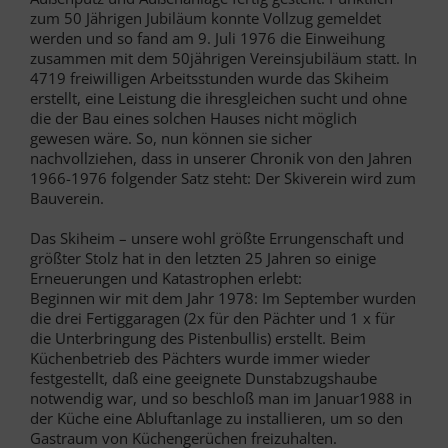
zum 50 Jährigen Jubiläum konnte Vollzug gemeldet
werden und so fand am 9. Juli 1976 die Einweihung
zusammen mit dem 50jährigen Vereinsjubiläum statt. In
4719 freiwilligen Arbeitsstunden wurde das Skiheim
erstellt, eine Leistung die ihresgleichen sucht und ohne
die der Bau eines solchen Hauses nicht möglich
gewesen wäre. So, nun können sie sicher
nachvollziehen, dass in unserer Chronik von den Jahren
1966-1976 folgender Satz steht: Der Skiverein wird zum
Bauverein.
Das Skiheim – unsere wohl größte Errungenschaft und
größter Stolz hat in den letzten 25 Jahren so einige
Erneuerungen und Katastrophen erlebt:
Beginnen wir mit dem Jahr 1978: Im September wurden
die drei Fertiggaragen (2x für den Pächter und 1 x für
die Unterbringung des Pistenbullis) erstellt. Beim
Küchenbetrieb des Pächters wurde immer wieder
festgestellt, daß eine geeignete Dunstabzugshaube
notwendig war, und so beschloß man im Januar1988 in
der Küche eine Abluftanlage zu installieren, um so den
Gastraum von Küchengerüchen freizuhalten.