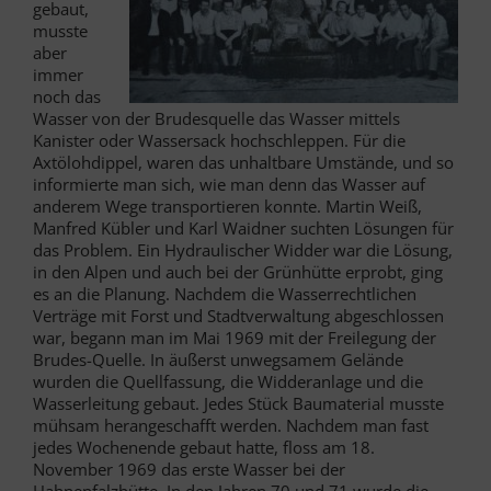
gebaut,
musste
aber
immer
noch das
Wasser von der Brudesquelle das Wasser mittels
Kanister oder Wassersack hochschleppen. Für die
Axtölohdippel, waren das unhaltbare Umstände, und so
informierte man sich, wie man denn das Wasser auf
anderem Wege transportieren konnte. Martin Weiß,
Manfred Kübler und Karl Waidner suchten Lösungen für
das Problem. Ein Hydraulischer Widder war die Lösung,
in den Alpen und auch bei der Grünhütte erprobt, ging
es an die Planung. Nachdem die Wasserrechtlichen
Verträge mit Forst und Stadtverwaltung abgeschlossen
war, begann man im Mai 1969 mit der Freilegung der
Brudes-Quelle. In äußerst unwegsamem Gelände
wurden die Quellfassung, die Widderanlage und die
Wasserleitung gebaut. Jedes Stück Baumaterial musste
mühsam herangeschafft werden. Nachdem man fast
jedes Wochenende gebaut hatte, floss am 18.
November 1969 das erste Wasser bei der
Hahnenfalzhütte. In den Jahren 70 und 71 wurde die