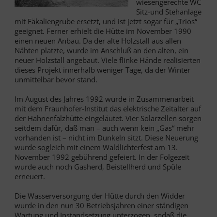
wiesengerechte WC
Sitz-und Stehanlage
mit Fäkaliengrube ersetzt, und ist jetzt sogar für „Trios“
geeignet. Ferner erhielt die Hütte im November 1990
einen neuen Anbau. Da der alte Holzstall aus allen
Nähten platzte, wurde im Anschluß an den alten, ein
neuer Holzstall angebaut. Viele flinke Hände realisierten
dieses Projekt innerhalb weniger Tage, da der Winter
unmittelbar bevor stand.
Im August des Jahres 1992 wurde in Zusammenarbeit
mit dem Fraunhofer-Institut das elektrische Zeitalter auf
der Hahnenfalzhütte eingeläutet. Vier Solarzellen sorgen
seitdem dafür, daß man – auch wenn kein „Gas“ mehr
vorhanden ist – nicht im Dunkeln sitzt. Diese Neuerung
wurde sogleich mit einem Waldlichterfest am 13.
November 1992 gebührend gefeiert. In der Folgezeit
wurde auch noch Gasherd, Beistellherd und Spüle
erneuert.
Die Wasserversorgung der Hütte durch den Widder
wurde in den nun 30 Betriebsjahren einer ständigen
Wartung und Instandsetzung unterzogen, sodaß die