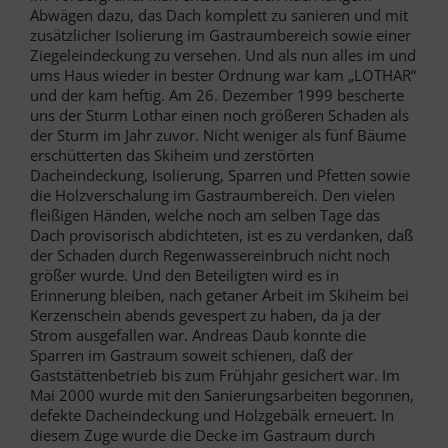
Abwägen dazu, das Dach komplett zu sanieren und mit
zusätzlicher Isolierung im Gastraumbereich sowie einer
Ziegeleindeckung zu versehen. Und als nun alles im und
ums Haus wieder in bester Ordnung war kam „LOTHAR“
und der kam heftig. Am 26. Dezember 1999 bescherte
uns der Sturm Lothar einen noch größeren Schaden als
der Sturm im Jahr zuvor. Nicht weniger als fünf Bäume
erschütterten das Skiheim und zerstörten
Dacheindeckung, Isolierung, Sparren und Pfetten sowie
die Holzverschalung im Gastraumbereich. Den vielen
fleißigen Händen, welche noch am selben Tage das
Dach provisorisch abdichteten, ist es zu verdanken, daß
der Schaden durch Regenwassereinbruch nicht noch
größer wurde. Und den Beteiligten wird es in
Erinnerung bleiben, nach getaner Arbeit im Skiheim bei
Kerzenschein abends gevespert zu haben, da ja der
Strom ausgefallen war. Andreas Daub konnte die
Sparren im Gastraum soweit schienen, daß der
Gaststättenbetrieb bis zum Frühjahr gesichert war. Im
Mai 2000 wurde mit den Sanierungsarbeiten begonnen,
defekte Dacheindeckung und Holzgebälk erneuert. In
diesem Zuge wurde die Decke im Gastraum durch