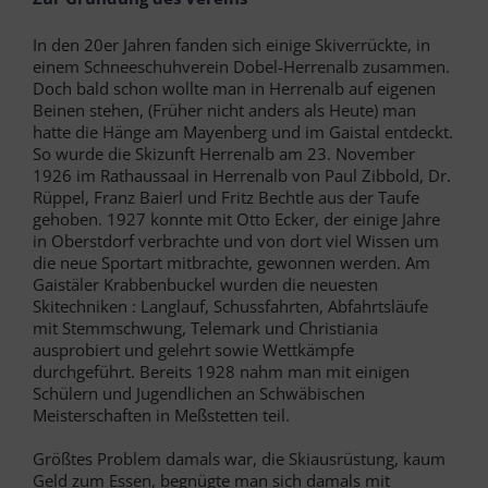
In den 20er Jahren fanden sich einige Skiverrückte, in
einem Schneeschuhverein Dobel-Herrenalb zusammen.
Doch bald schon wollte man in Herrenalb auf eigenen
Beinen stehen, (Früher nicht anders als Heute) man
hatte die Hänge am Mayenberg und im Gaistal entdeckt.
So wurde die Skizunft Herrenalb am 23. November
1926 im Rathaussaal in Herrenalb von Paul Zibbold, Dr.
Rüppel, Franz Baierl und Fritz Bechtle aus der Taufe
gehoben. 1927 konnte mit Otto Ecker, der einige Jahre
in Oberstdorf verbrachte und von dort viel Wissen um
die neue Sportart mitbrachte, gewonnen werden. Am
Gaistäler Krabbenbuckel wurden die neuesten
Skitechniken : Langlauf, Schussfahrten, Abfahrtsläufe
mit Stemmschwung, Telemark und Christiania
ausprobiert und gelehrt sowie Wettkämpfe
durchgeführt. Bereits 1928 nahm man mit einigen
Schülern und Jugendlichen an Schwäbischen
Meisterschaften in Meßstetten teil.
Größtes Problem damals war, die Skiausrüstung, kaum
Geld zum Essen, begnügte man sich damals mit