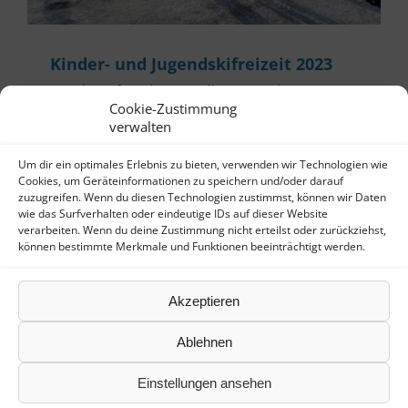
Kinder- und Jugendskifreizeit 2023
Die Skizunft Bad Herrenalb veranstaltete von
Freitagnachmittag, den 20.01.2023, bis Sonntag,
Cookie-Zustimmung
den 22.01.2023, eine Skifreizeit für Kinder und
verwalten
Jugendliche ab 8 Jahren. Ziel war das Skigebiet
Feldberg im Hochschwarzwald. Untergebracht
Um dir ein optimales Erlebnis zu bieten, verwenden wir Technologien wie
waren die jungen Sportler in der Jugendherberge
Cookies, um Geräteinformationen zu speichern und/oder darauf
zuzugreifen. Wenn du diesen Technologien zustimmst, können wir Daten
Hebelhof direkt an der Skipiste. Den 26 Kindern
wie das Surfverhalten oder eindeutige IDs auf dieser Website
und Jugendlichen wurden neben der Betreuung
verarbeiten. Wenn du deine Zustimmung nicht erteilst oder zurückziehst,
auch Skikurse angeboten. Immerhin standen 8
können bestimmte Merkmale und Funktionen beeinträchtigt werden.
Skilehrerinnen und Skilehrer zur Verfügung. Da
konnte ja nichts schiefgehen. Bei guten
Skibedingungen haben alle, sowohl Schüler als
Akzeptieren
auch Lehrer, zwei schöne Tage in herrlicher
Winterlandschaft verbracht.
Ablehnen
Einstellungen ansehen