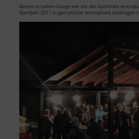
Bereits in vollem Gange war vor der Sporthalle erstmals
Sportjahr 2017 in gemütlicher Atmosphäre ausklingen z