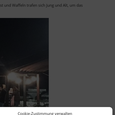
st und Waffeln trafen sich Jung und Alt, um das
Cookie-Zustimmung verwalten