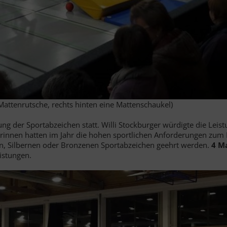
attenrutsche, rechts hinten eine Mattenschaukel)
g der Sportabzeichen statt. Willi Stockburger würdigte die Leis
erinnen hatten im Jahr die hohen sportlichen Anforderungen zum
n, Silbernen oder Bronzenen Sportabzeichen geehrt werden.
4 Ma
istungen.