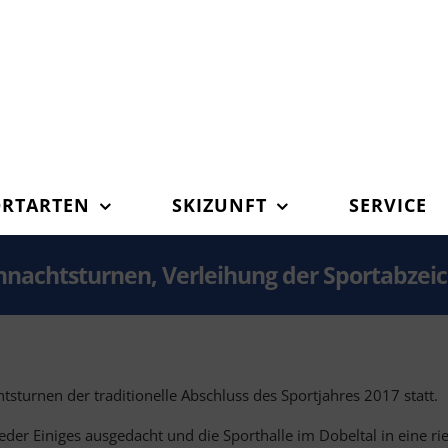
ORTARTEN
SKIZUNFT
SERVICE
hnachtsturnen, Verleihung der Sportabzeic
turnen der traditionelle Abschluss des Sportjahres 2017 statt.
der Einiges ausgedacht und die Sporthalle im Dobeltal in eine rie