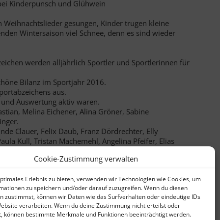
n bei Kinderpunsch und Glühwein
Weihnachtslieder gesungen, Kinder trugen kleine
enden Wintersaison viel Schnee, denn es sind wieder
eichen werden alljährlich Sportler und Sportlerinnen für
höne Bilanz im Sportjahr 2016.
portabzeichens aus.
e und Auswertung aktiv waren.
astian, Melina Eichener, Alina Gröner, Sabine
inger.
de Clauer, Felix Daub, Franz Dördrechter, Elly
aula Kull, Tristan Machemehl, Angelina Pfeifer, Elias
eider, Angela Siegwart-Weiß, Elke Weiß und Victoria
Cookie-Zustimmung verwalten
rmann und bicolor Gold 25 – für 25 maliges Erlangen des
optimales Erlebnis zu bieten, verwenden wir Technologien wie Cookies, um
mationen zu speichern und/oder darauf zuzugreifen. Wenn du diesen
n zustimmst, können wir Daten wie das Surfverhalten oder eindeutige IDs
Website verarbeiten. Wenn du deine Zustimmung nicht erteilst oder
t, können bestimmte Merkmale und Funktionen beeinträchtigt werden.