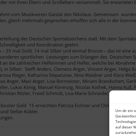
nder mit ihren Eltern und Großeltern versammelt. Sie erwartete
ahmt vom Musikverein Gaistal den Nikolaus. Gemeinsam wurden 
len, gleich mehrmals gesprochen erhoffen sich alle in der komm
erleihung des Deutschen Sportabzeichens statt. Mit dem Sportabz
Schnelligkeit und Koordination geehrt.
35 mal Gold, 14 mal Silber und einmal Bronze – das ist eine sc
esonderen sportlichen Leistungen zum Erlangen des Deutschen S
nd an die zahlreichen Helferinnen und Helfer, welche bei Abnahm
, in Silber: Steffi Anders, Clemens Anger, Vincent Anger, Helga B
 Larissa Rieger, Katharina Stepanzow, Nina Waidner und Klara Weiß
 Anger, Maxi Anger, Lisa Bormeister, Miriam Brandschert, Gerlin
eller, Lukas König, Manuel Körenzig, Nicolas Kothek, Hanna Kull, P
 Christian Ritzler, Freed Schmidt, Lisa-Marie Schneider, Rita Schn
 bicolor Gold 15 erreichten Patrizia Eichner und Christine Holde
Um dir ein 
und Stefan Kübler.
Geräteinfor
tungen.
Technologie
auf dieser 
zurückziehs