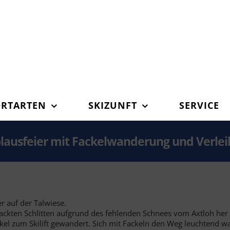
ORTARTEN
SKIZUNFT
SERVICE
olausfeier mit Fackelwanderung und Verle
r auf der Talwiese.
kten Schlitten aufgrund des fehlenden Schnees vom Axtloh her 
el zum Skilift gewandert. Sich mit Fackeln den Weg leuchtend war