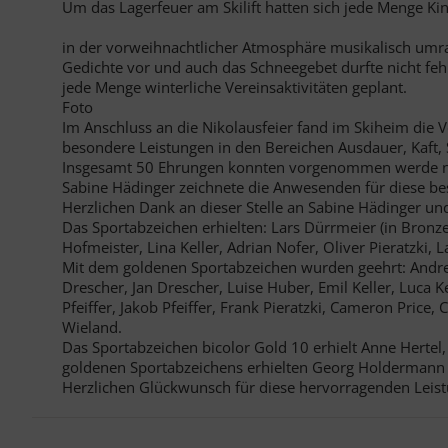
Um das Lagerfeuer am Skilift hatten sich jede Menge Ki
in der vorweihnachtlicher Atmosphäre musikalisch umr
Gedichte vor und auch das Schneegebet durfte nicht feh
jede Menge winterliche Vereinsaktivitäten geplant.
Foto
Im Anschluss an die Nikolausfeier fand im Skiheim die V
besondere Leistungen in den Bereichen Ausdauer, Kaft, 
Insgesamt 50 Ehrungen konnten vorgenommen werde n – 
Sabine Hädinger zeichnete die Anwesenden für diese b
Herzlichen Dank an dieser Stelle an Sabine Hädinger u
Das Sportabzeichen erhielten: Lars Dürrmeier (in Bronze)
Hofmeister, Lina Keller, Adrian Nofer, Oliver Pieratzki,
Mit dem goldenen Sportabzeichen wurden geehrt: Andreas
Drescher, Jan Drescher, Luise Huber, Emil Keller, Luca K
Pfeiffer, Jakob Pfeiffer, Frank Pieratzki, Cameron Price,
Wieland.
Das Sportabzeichen bicolor Gold 10 erhielt Anne Hertel,
goldenen Sportabzeichens erhielten Georg Holdermann 
Herzlichen Glückwunsch für diese hervorragenden Leis