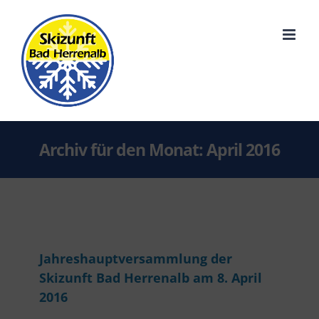
Inhalt
Skip
springen
to
content
Archiv für den Monat:
April 2016
Jahreshauptversammlung der
Skizunft Bad Herrenalb am 8. April
2016