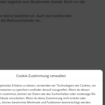
er begleitet vom Musikverein Gaistal. Nicht nur die
 kleine Gedichte vor. Auch das traditionelle
 die Weihnachtslieder ein.
Cookie-Zustimmung verwalten
optimales Erlebnis zu bieten, verwenden wir Technologien wie Cookies, um
mationen zu speichern und/oder darauf zuzugreifen. Wenn du diesen
n zustimmst, können wir Daten wie das Surfverhalten oder eindeutige IDs
Website verarbeiten. Wenn du deine Zustimmung nicht erteilst oder
t, können bestimmte Merkmale und Funktionen beeinträchtigt werden.